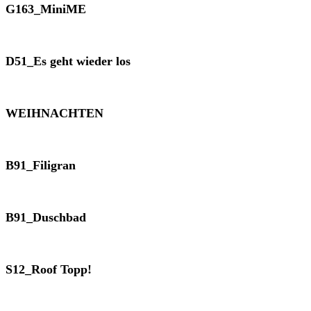
G163_MiniME
D51_Es geht wieder los
WEIHNACHTEN
B91_Filigran
B91_Duschbad
S12_Roof Topp!