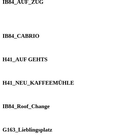
IB84_AUF_ZUG
IB84_CABRIO
H41_AUF GEHTS
H41_NEU_KAFFEEMÜHLE
IB84_Roof_Change
G163_Lieblingsplatz