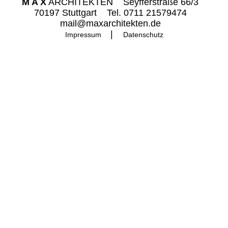
M A X
ARCHITEKTEN
Seyfferstraße 66/3
70197 Stuttgart
Tel.
0711 21579474
mail@maxarchitekten.de
Impressum
Datenschutz