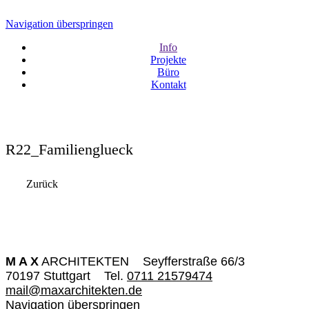
Navigation überspringen
Info
Projekte
Büro
Kontakt
R22_Familienglueck
Zurück
M A X
ARCHITEKTEN
Seyfferstraße 66/3
70197 Stuttgart
Tel.
0711 21579474
mail@maxarchitekten.de
Navigation überspringen